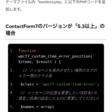
テーマファイル内「
functions.php
」に以下のPHPコードを追
加します。
ContactForm7のバージョンが「5.3以上」の
場合
function
wpcf7_custom_item_error_position
(
$items
,
 $result 
)
{
// メッセージを表示させたい場所のタグの
エラー用のクラス名
 $class 
=
'wpcf7-custom-item-error'
;
// メッセージの位置を変更したい項目名(※
適宜ご自身の設定したものに変更してください)
 $names 
=
 array
(