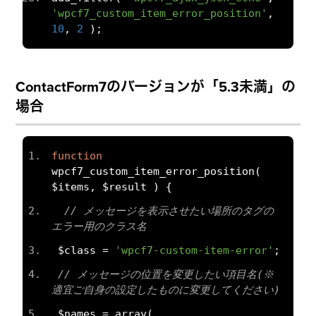
'wpcf7_custom_item_error_position'
,
10
,
2
);
ContactForm7のバージョンが「5.3未満」の
場合
function
wpcf7_custom_item_error_position
(
$items
,
 $result 
)
{
// メッセージを表示させたい場所のタグの
エラー用のクラス名
 $class 
=
'wpcf7-custom-item-error'
;
// メッセージの位置を変更したい項目名(※
適宜ご自身の設定したものに変更してください)
 $names 
=
 array
(