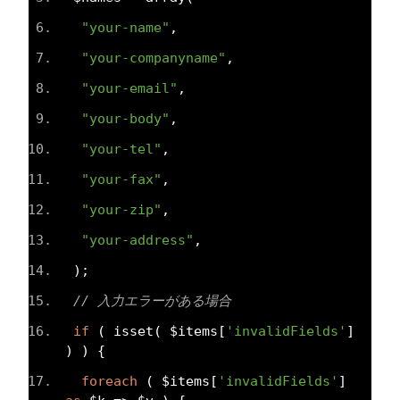
"your-name"
,
"your-companyname"
,
"your-email"
,
"your-body"
,
"your-tel"
,
"your-fax"
,
"your-zip"
,
"your-address"
,
);
// 入力エラーがある場合
if
(
 isset
(
 $items
[
'invalidFields'
]
)
)
{
foreach
(
 $items
[
'invalidFields'
]