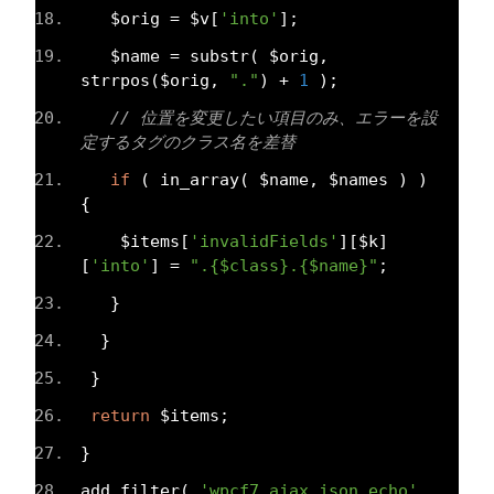
   $orig 
=
 $v
[
'into'
];
   $name 
=
 substr
(
 $orig
,
strrpos
(
$orig
,
"."
)
+
1
);
// 位置を変更したい項目のみ、エラーを設
定するタグのクラス名を差替
if
(
 in_array
(
 $name
,
 $names 
)
)
{
    $items
[
'invalidFields'
][
$k
]
[
'into'
]
=
".{$class}.{$name}"
;
}
}
}
return
 $items
;
}
add_filter
(
'wpcf7_ajax_json_echo'
,