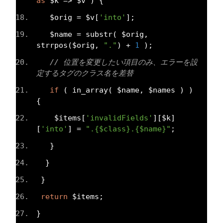
as
 $k 
=>
 $v 
)
{
   $orig 
=
 $v
[
'into'
];
   $name 
=
 substr
(
 $orig
,
strrpos
(
$orig
,
"."
)
+
1
);
// 位置を変更したい項目のみ、エラーを設
定するタグのクラス名を差替
if
(
 in_array
(
 $name
,
 $names 
)
)
{
    $items
[
'invalidFields'
][
$k
]
[
'into'
]
=
".{$class}.{$name}"
;
}
}
}
return
 $items
;
}