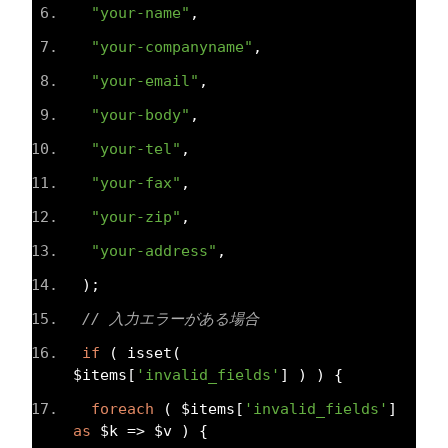
"your-name"
,
"your-companyname"
,
"your-email"
,
"your-body"
,
"your-tel"
,
"your-fax"
,
"your-zip"
,
"your-address"
,
);
// 入力エラーがある場合
if
(
 isset
(
$items
[
'invalid_fields'
]
)
)
{
foreach
(
 $items
[
'invalid_fields'
]
as
 $k 
=>
 $v 
)
{