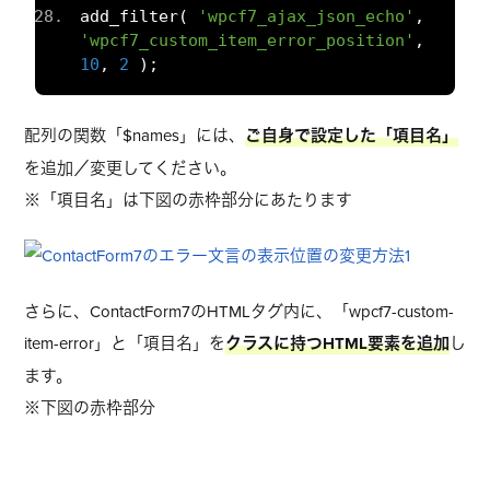
add_filter
(
'wpcf7_ajax_json_echo'
,
'wpcf7_custom_item_error_position'
,
10
,
2
);
配列の関数「$names」には、
ご自身で設定した「項目名」
を追加／変更してください。
※「項目名」は下図の赤枠部分にあたります
さらに、ContactForm7のHTMLタグ内に、「
wpcf7-custom-
item-error
」と「
項目名
」を
クラスに持つHTML要素を追加
し
ます。
※下図の赤枠部分